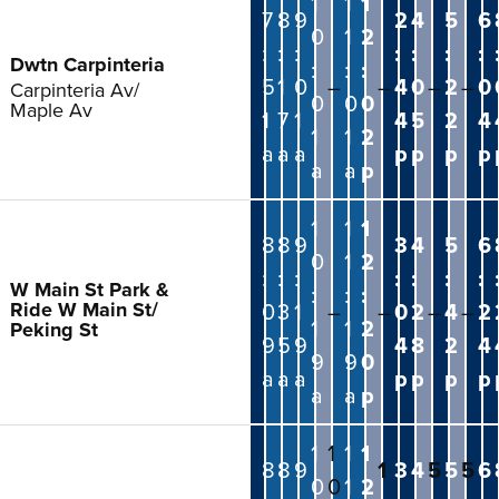
1
1
1
7
8
9
2
4
5
6
0
1
2
:
:
:
:
:
:
:
Dwtn Carpinteria
:
:
:
5
1
0
–
–
4
0
–
2
–
0
Carpinteria Av/
0
0
0
Maple Av
1
7
1
4
5
2
4
1
1
2
a
a
a
p
p
p
p
a
a
p
1
1
1
8
8
9
3
4
5
6
0
1
2
:
:
:
:
:
:
:
W Main St Park &
:
:
:
Ride W Main St/
0
3
1
–
–
0
2
–
4
–
2
1
1
2
Peking St
9
5
9
4
8
2
4
9
9
0
a
a
a
p
p
p
p
a
a
p
1
1
1
1
8
8
9
1
3
4
5
5
5
6
0
0
1
2