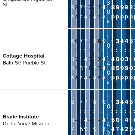
3
St
9
8
7
1
2
1
7
4
8
9
9
9
2
0
a
a
a
a
a
a
a
a
p
p
p
p
p
a
1
6
6
7
7
7
8
8
9
1
3
4
4
5
0
:
:
:
:
:
:
:
:
:
:
:
:
:
:
Cottage Hospital
3
2
1
4
3
1
2
4
4
0
0
3
1
Bath St/ Pueblo St
4
5
5
3
7
8
7
3
4
8
5
9
9
0
0
a
a
a
a
a
a
a
a
p
p
p
p
p
a
1
6
7
7
8
9
1
3
4
4
5
0
:
:
:
:
:
:
:
:
:
:
:
Braile Institute
3
–
1
4
–
1
–
4
5
0
1
4
1
De La Vina/ Mission
4
7
5
9
9
8
4
7
4
2
5
2