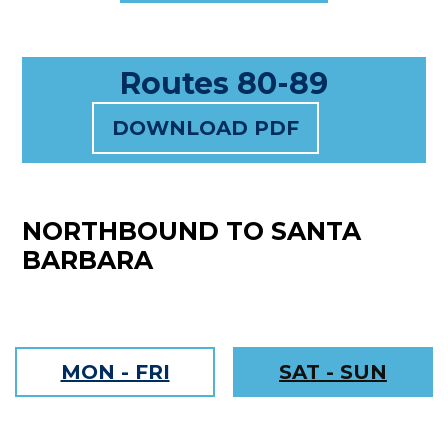
Routes 80-89
(
DOWNLOAD PDF
P
D
F
NORTHBOUND TO SANTA
,
BARBARA
O
P
E
N
MON - FRI
SAT - SUN
S
I