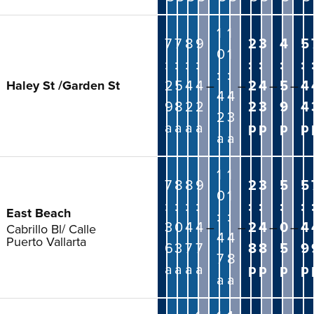
1
1
7
7
8
9
2
3
4
5
0
1
:
:
:
:
:
:
:
:
:
:
2
5
4
4
–
–
2
4
–
5
–
4
Haley St /Garden St
4
4
9
8
2
2
2
3
9
4
2
3
a
a
a
a
p
p
p
p
a
a
1
1
7
8
8
9
2
3
5
5
0
1
:
:
:
:
:
:
:
:
East Beach
:
:
3
0
4
4
–
–
2
4
–
0
–
4
Cabrillo Bl/ Calle
4
4
Puerto Vallarta
6
3
7
7
8
8
5
9
7
8
a
a
a
a
p
p
p
p
a
a