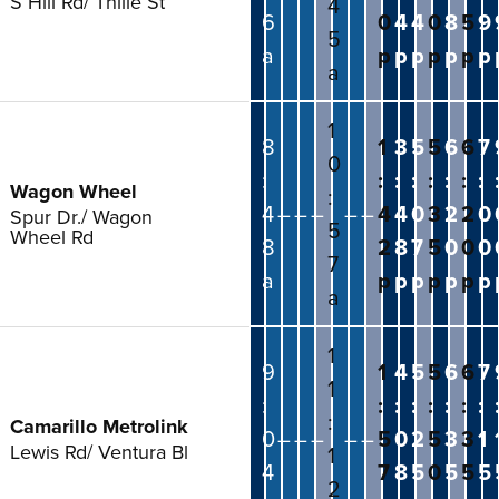
S Hill Rd/ Thille St
4
6
0
4
4
0
8
5
9
5
a
p
p
p
p
p
p
p
a
1
8
1
3
5
5
6
6
7
0
:
:
:
:
:
:
:
:
Wagon Wheel
:
4
–
–
–
–
–
4
4
0
3
2
2
0
Spur Dr./ Wagon
5
Wheel Rd
8
2
8
7
5
0
0
0
7
a
p
p
p
p
p
p
p
a
1
9
1
4
5
5
6
6
7
1
:
:
:
:
:
:
:
:
:
Camarillo Metrolink
0
–
–
–
–
–
5
0
2
5
3
3
1
Lewis Rd/ Ventura Bl
1
4
7
8
5
0
5
5
5
2