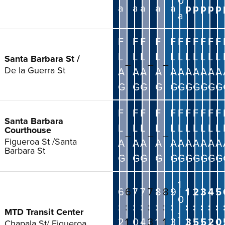
0
a
a
a
a
a
p
p
p
p
p
a
F
F
F
F
F
F
F
F
F
F
F
L
L
L
L
L
L
L
L
L
L
L
Santa Barbara St /
–
–
–
De la Guerra St
A
A
A
A
A
A
A
A
A
A
A
G
G
G
G
G
G
G
G
G
G
G
F
F
F
F
F
F
F
F
F
F
F
Santa Barbara
L
L
L
L
L
L
L
L
L
L
L
Courthouse
–
–
–
Figueroa St /Santa
A
A
A
A
A
A
A
A
A
A
A
Barbara St
G
G
G
G
G
G
G
G
G
G
G
1
6
6
7
7
7
8
8
9
1
2
3
4
5
0
:
:
:
:
:
:
:
:
:
:
:
:
:
MTD Transit Center
:
2
1
0
4
3
1
1
3
3
5
5
2
0
Chapala St/ Figueroa