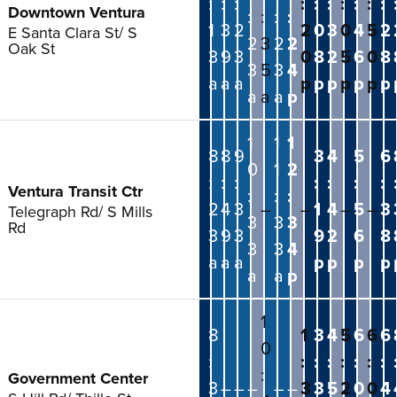
:
:
:
:
:
:
:
:
:
:
Downtown Ventura
:
:
:
:
1
3
2
2
0
3
0
4
5
2
E Santa Clara St/ S
2
3
2
2
Oak St
3
9
3
0
8
2
5
6
0
8
3
5
3
4
a
a
a
p
p
p
p
p
p
p
a
a
a
p
1
1
1
8
8
9
3
4
5
6
0
1
2
:
:
:
:
:
:
:
Ventura Transit Ctr
:
:
:
2
4
3
–
–
1
4
–
5
–
3
Telegraph Rd/ S Mills
3
3
3
Rd
3
9
3
9
2
6
8
3
3
4
a
a
a
p
p
p
p
a
a
p
1
8
1
3
4
5
6
6
6
0
:
:
:
:
:
:
:
:
:
Government Center
3
–
–
–
–
–
3
3
5
2
0
0
4