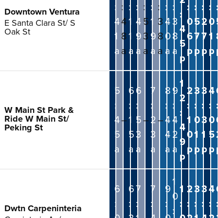
:
:
:
:
:
:
:
:
:
:
:
:
:
Downtown Ventura
:
4
4
1
4
5
1
3
4
3
0
5
2
0
E Santa Clara St/ S
4
Oak St
1
8
1
9
3
9
8
0
8
6
7
7
1
5
a
a
a
a
a
a
a
a
a
p
p
p
p
p
1
5
6
6
7
8
9
2
3
3
4
2
:
:
:
:
:
:
:
:
:
:
W Main St Park &
:
Ride W Main St/
4
–
1
5
–
2
–
4
4
1
0
3
0
4
Peking St
5
5
3
3
4
2
0
1
1
5
9
a
a
a
a
a
a
p
p
p
p
p
1
6
6
7
7
9
1
2
3
3
4
0
:
:
:
:
:
:
:
:
:
:
Dwtn Carpeninteria
:
0
–
3
1
–
4
–
0
0
2
1
4
2