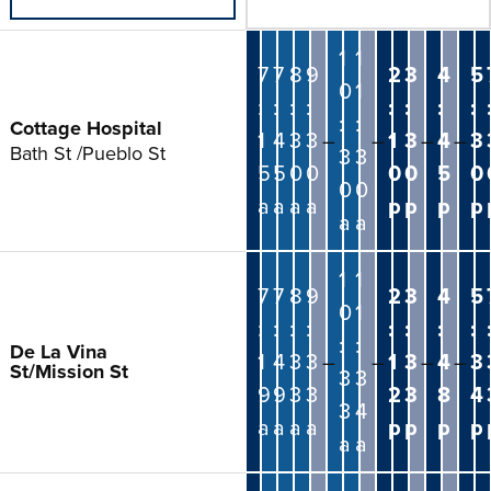
1
1
7
7
8
9
2
3
4
5
0
1
:
:
:
:
:
:
:
:
:
:
Cottage Hospital
1
4
3
3
–
–
1
3
–
4
–
3
Bath St /Pueblo St
3
3
5
5
0
0
0
0
5
0
0
0
a
a
a
a
p
p
p
p
a
a
1
1
7
7
8
9
2
3
4
5
0
1
:
:
:
:
:
:
:
:
:
:
De La Vina
1
4
3
3
–
–
1
3
–
4
–
3
St/Mission St
3
3
9
9
3
3
2
3
8
4
3
4
a
a
a
a
p
p
p
p
a
a