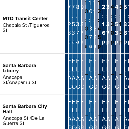
1
1
1
1
7
7
8
9
2
3
4
4
5
5
0
0
1
2
:
:
:
:
:
:
:
:
:
:
MTD Transit Center
:
:
:
:
2
5
3
3
1
3
3
5
1
3
Chapala St /Figueroa
0
3
3
4
St
3
3
7
7
6
7
0
3
5
8
0
7
8
5
a
a
a
a
p
p
p
p
p
p
a
a
a
p
F
F
F
F
F
F
F
F
F
F
Santa Barbara
L
L
L
L
L
L
L
L
L
L
Library
–
–
–
–
Anacapa
A
A
A
A
A
A
A
A
A
A
St/Anapamu St
G
G
G
G
G
G
G
G
G
G
F
F
F
F
F
F
F
F
F
F
Santa Barbara City
L
L
L
L
L
L
L
L
L
L
Hall
–
–
–
–
Anacapa St /De La
A
A
A
A
A
A
A
A
A
A
Guerra St
G
G
G
G
G
G
G
G
G
G