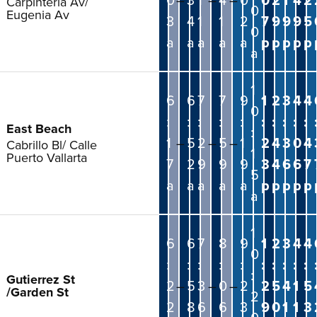
Carpinteria Av/
0
Eugenia Av
3
4
1
1
2
7
9
9
9
5
0
a
a
a
a
a
p
p
p
p
p
a
1
6
6
7
7
9
1
2
3
4
4
0
:
:
:
:
:
:
:
:
:
:
East Beach
:
1
–
5
2
–
5
–
1
2
4
3
0
4
Cabrillo Bl/ Calle
1
Puerto Vallarta
7
2
9
9
9
3
4
6
6
7
5
a
a
a
a
a
p
p
p
p
p
a
1
6
6
7
8
9
1
2
3
4
4
0
:
:
:
:
:
:
:
:
:
:
:
Gutierrez St
2
–
5
3
–
0
–
2
2
5
4
1
5
/Garden St
2
2
8
6
6
3
9
0
1
1
3