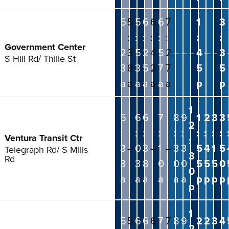
5
5
5
6
6
6
7
1
3
:
:
:
:
:
:
:
:
:
Government Center
2
3
5
2
4
5
2
–
–
–
4
–
–
3
S Hill Rd/ Thille St
3
8
3
5
2
7
7
5
5
a
a
a
a
a
a
a
p
p
1
5
6
6
7
8
9
1
2
3
3
2
:
:
:
:
:
:
:
:
:
:
Ventura Transit Ctr
:
3
–
0
3
–
1
–
3
3
5
4
1
5
Telegraph Rd/ S Mills
3
Rd
3
3
8
0
0
0
5
5
5
0
0
a
a
a
a
a
a
p
p
p
p
p
1
5
5
6
6
6
7
7
8
9
2
2
3
4
2